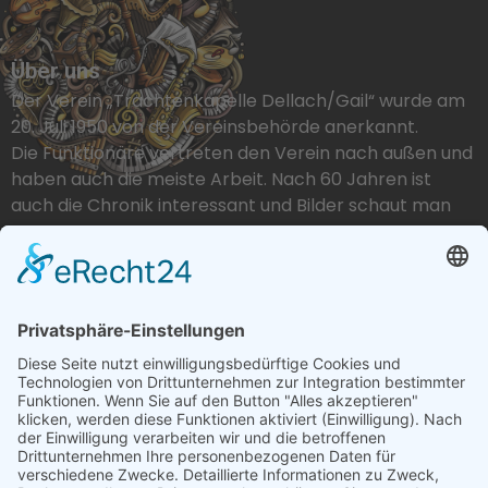
Über uns
Der Verein „Trachtenkapelle Dellach/Gail“ wurde am
20. Juli 1950 von der Vereinsbehörde anerkannt.
Die Funktionäre vertreten den Verein nach außen und
haben auch die meiste Arbeit. Nach 60 Jahren ist
auch die Chronik interessant und Bilder schaut man
gerne an.
Trachtenkapelle Dellach/Gail
Kötschach 162, 9640 Kötschach
+43 677 64805286
tk@dellach.at
https://www.facebook.com/people/TK-Dellach-im-
Gailtal
https://www.instagram.com/tk_dellachgail/