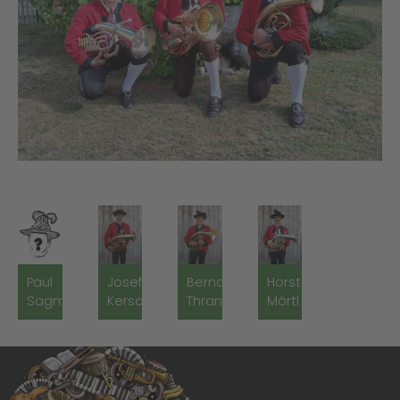
Paul
Josef
Bernd
Horst
Sagmeister
Kerschbaumer
Thran
Mörtl