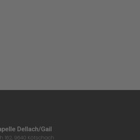
pelle Dellach/Gail
h 162, 9640 Kötschach