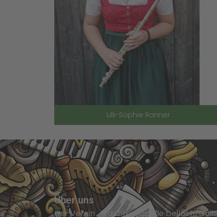
Lilli-Sophie Ranner
Über uns
Der Verein „Trachtenkapelle Dellach/Gail“ 